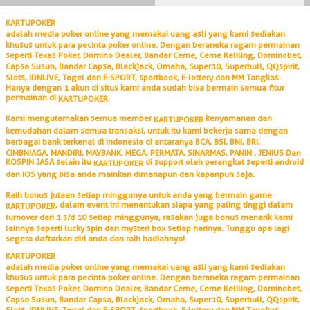
KARTUPOKER
adalah media poker online yang memakai uang asli yang kami sediakan
khusus untuk para pecinta poker online. Dengan beraneka ragam permainan
seperti Texas Poker, Domino Dealer, Bandar Ceme, Ceme Keliling, Dominobet,
Capsa Susun, Bandar Capsa, Blackjack, Omaha, Super10, Superbull, QQspirit,
Slots, IDNLIVE, Togel dan E-SPORT, sportbook, E-lottery dan MM Tangkas.
Hanya dengan 1 akun di situs kami anda sudah bisa bermain semua fitur
permainan di
.
KARTUPOKER
Kami mengutamakan semua member
kenyamanan dan
KARTUPOKER
kemudahan dalam semua transaksi, untuk itu kami bekerja sama dengan
berbagai bank terkenal di indonesia di antaranya BCA, BSI, BNI, BRI,
CIMBNIAGA, MANDIRI, MAYBANK, MEGA, PERMATA, SINARMAS, PANIN , JENIUS Dan
KOSPIN JASA selain itu
di support oleh perangkat seperti android
KARTUPOKER
dan IOS yang bisa anda mainkan dimanapun dan kapanpun saja.
Raih bonus jutaan setiap minggunya untuk anda yang bermain game
, dalam event ini menentukan siapa yang paling tinggi dalam
KARTUPOKER
turnover dari 1 s/d 10 setiap minggunya, rasakan juga bonus menarik kami
lainnya seperti lucky spin dan mysteri box setiap harinya. Tunggu apa lagi
segera daftarkan diri anda dan raih hadiahnya!
KARTUPOKER
adalah media poker online yang memakai uang asli yang kami sediakan
khusus untuk para pecinta poker online. Dengan beraneka ragam permainan
seperti Texas Poker, Domino Dealer, Bandar Ceme, Ceme Keliling, Dominobet,
Capsa Susun, Bandar Capsa, Blackjack, Omaha, Super10, Superbull, QQspirit,
Slots, IDNLIVE, Togel dan E-SPORT, sportbook, E-lottery dan MM Tangkas.