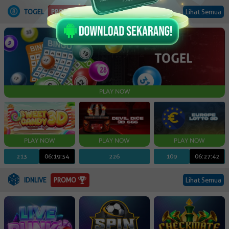
PROMO
TOGEL
Lihat Semua
PLAY NOW
213
06:19:52
226
109
06:27:40
PROMO
IDNLIVE
Lihat Semua