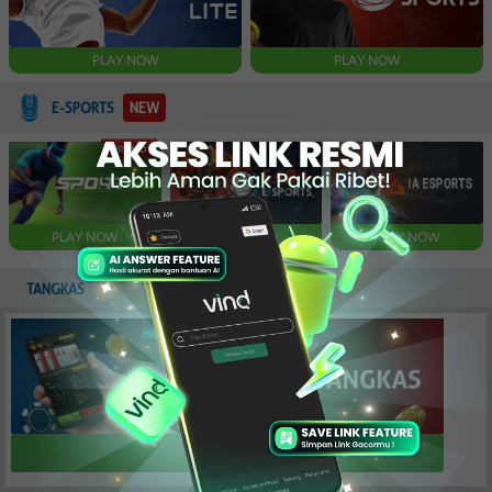
PLAY NOW
PLAY NOW
E-SPORTS
NEW
PLAY NOW
PLAY NOW
PLAY NOW
TANGKAS