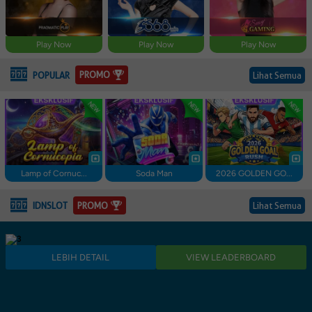
Play Now
Play Now
Play Now
PROMO
POPULAR
Lihat Semua
Lamp of Cornuc...
Soda Man
2026 GOLDEN GO...
PROMO
IDNSLOT
Lihat Semua