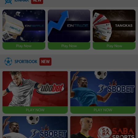
Play Now
Play Now
Play Now
SPORTBOOK
NEW
PLAY NOW
PLAY NOW