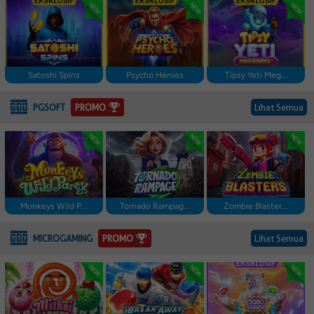
Satoshi Spins
Psycho Heroes
Tipsy Yeti Meg...
PROMO
PGSOFT
Lihat Semua
Monkeys Wild P...
Tornado Rampag...
Zombie Blaster...
PROMO
MICROGAMING
Lihat Semua