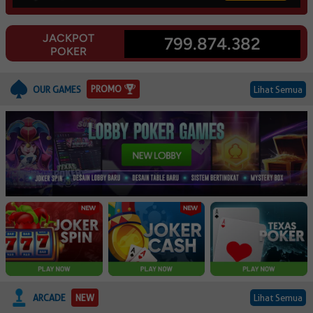
JACKPOT
799.874.382
POKER
PROMO
OUR GAMES
Lihat Semua
ARCADE
NEW
Lihat Semua